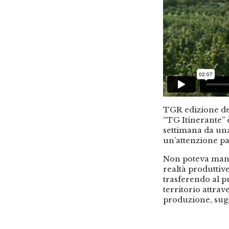
TGR edizione de
“TG Itinerante” 
settimana da una
un’attenzione pa
Non poteva manc
realtà produttive
trasferendo al p
territorio attrav
produzione, sug