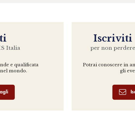
ti
Iscriviti
S Italia
per non perder
ande e qualificata
Potrai conoscere in ant
 nel mondo.
gli ev
agli
Is