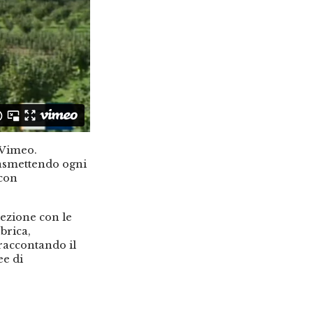
 Vimeo.
rasmettendo ogni
 con
ezione con le
brica,
 raccontando il
ee di