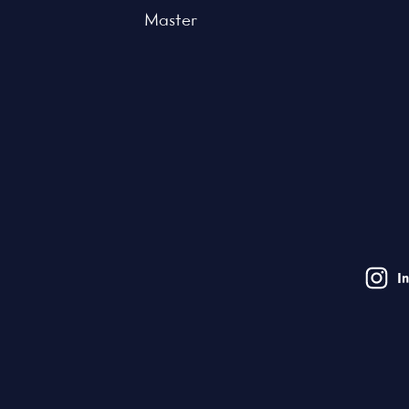
Master
I