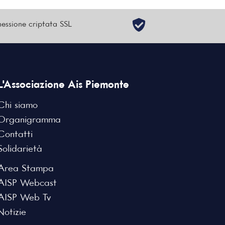
essione criptata SSL
L'Associazione Ais Piemonte
Chi siamo
Organigramma
Contatti
Solidarietà
Area Stampa
AISP Webcast
AISP Web Tv
Notizie