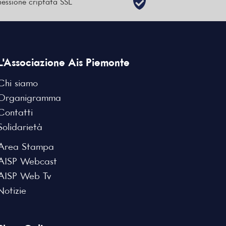
essione criptata SSL
L'Associazione Ais Piemonte
Chi siamo
Organigramma
Contatti
Solidarietà
Area Stampa
AISP Webcast
AISP Web Tv
Notizie