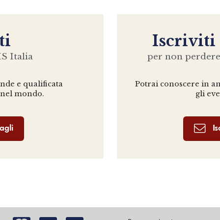
ti
Iscriviti
S Italia
per non perder
ande e qualificata
Potrai conoscere in ant
 nel mondo.
gli ev
agli
Is