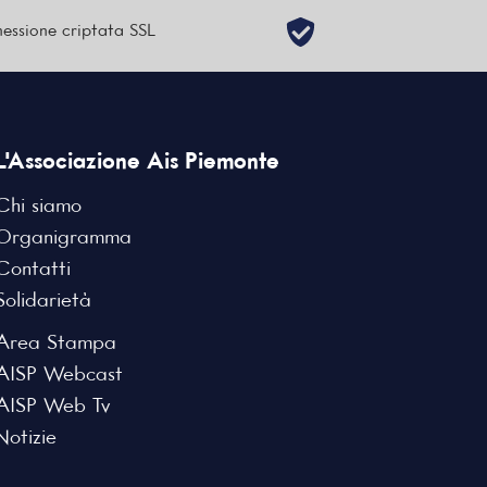
essione criptata SSL
L'Associazione Ais Piemonte
Chi siamo
Organigramma
Contatti
Solidarietà
Area Stampa
AISP Webcast
AISP Web Tv
Notizie