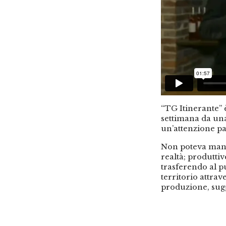
“TG Itinerante” 
settimana da una
un’attenzione pa
Non poteva manc
realtà; produttiv
trasferendo al p
territorio attrav
produzione, sug