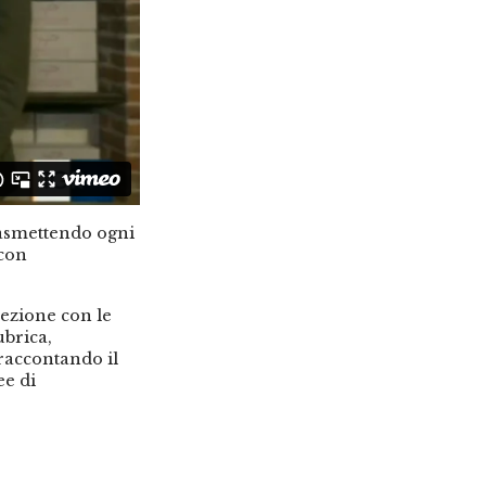
rasmettendo ogni
 con
ezione con le
ubrica,
 raccontando il
ee di