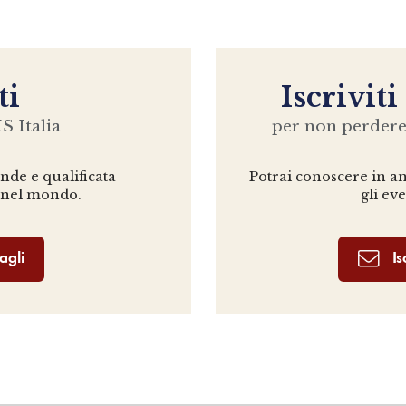
ti
Iscriviti
S Italia
per non perder
ande e qualificata
Potrai conoscere in ant
 nel mondo.
gli ev
agli
Is